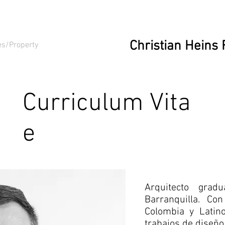
Christian Heins 
es/Property
Curriculum Vita
e
Arquitecto grad
Barranquilla. C
Colombia y Latin
trabajos de diseño