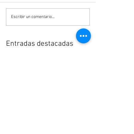
Escribir un comentario...
Entradas destacadas
Street Mall Le Meridiem
Centro Comerci